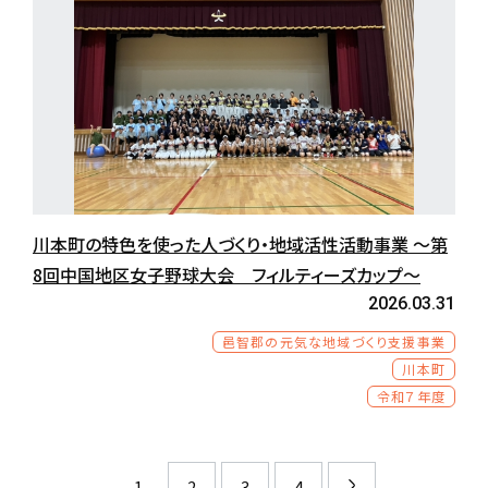
川本町の特色を使った人づくり・地域活性活動事業 ～第
8回中国地区女子野球大会 フィルティーズカップ～
2026.03.31
邑智郡の元気な地域づくり支援事業
川本町
令和７年度
1
2
3
4