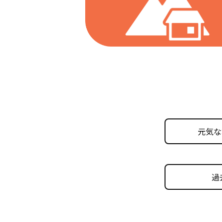
元気な
過