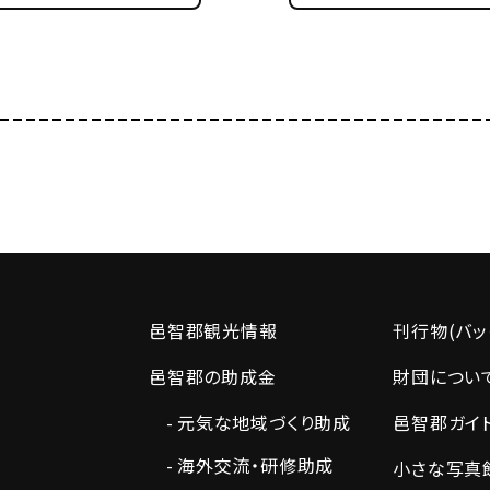
邑智郡観光情報
刊行物(バッ
邑智郡の助成金
財団につい
元気な地域づくり助成
邑智郡ガイ
海外交流・研修助成
小さな写真