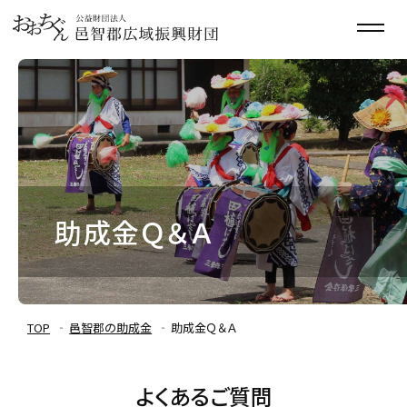
助成金Ｑ＆Ａ
TOP
邑智郡の助成金
助成金Ｑ＆Ａ
よくあるご質問